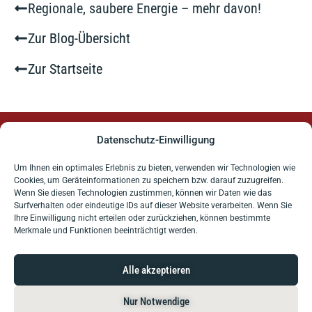
Regionale, saubere Energie – mehr davon!
Zur Blog-Übersicht
Zur Startseite
Datenschutz-Einwilligung
Kontakt
Ich freue mich auf Ihre Ideen, Anregungen und Fragen.
Um Ihnen ein optimales Erlebnis zu bieten, verwenden wir Technologien wie
Cookies, um Geräteinformationen zu speichern bzw. darauf zuzugreifen.
E-Mail schreiben
Wenn Sie diesen Technologien zustimmen, können wir Daten wie das
Surfverhalten oder eindeutige IDs auf dieser Website verarbeiten. Wenn Sie
Ihre Einwilligung nicht erteilen oder zurückziehen, können bestimmte
Fabian Stahl
Merkmale und Funktionen beeinträchtigt werden.
IT-Unternehmer und Genossenschaftsvorstand,
Pfaffenhofen a.d.Ilm
Alle akzeptieren
+49 8441 408 58-11
Nur Notwendige